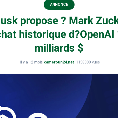
ANNONCE
usk propose ? Mark Zuc
chat historique d?OpenAI 
milliards $
il y a 12 mois
cameroun24.net
1158300 vues