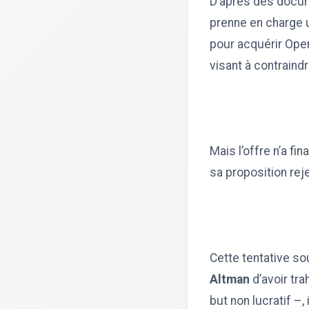
D’après des docum
prenne en charge u
pour acquérir Open
visant à contraind
Mais l’offre n’a f
sa proposition rej
Cette tentative so
Altman
d’avoir tra
but non lucratif –