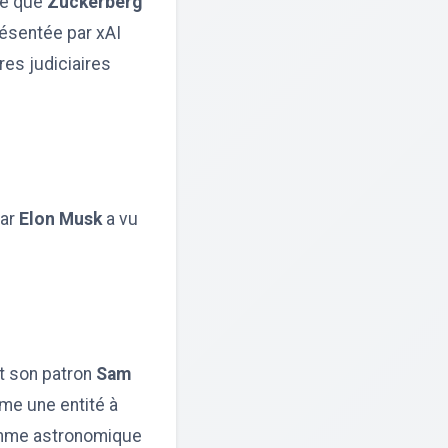
ré que
Zuckerberg
résentée par xAI
es judiciaires
par
Elon Musk
a vu
t son patron
Sam
mme une entité à
somme astronomique