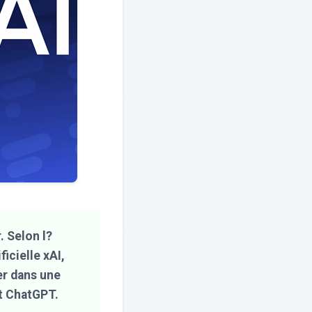
. Selon l?
icielle xAI,
er dans une
ot ChatGPT.