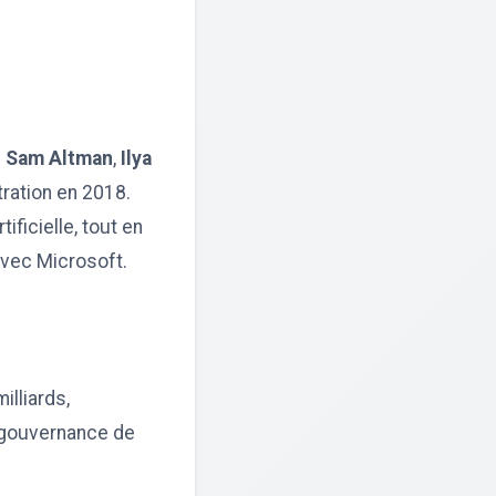
e
Sam Altman
,
Ilya
tration en 2018.
ificielle, tout en
avec Microsoft.
illiards,
a gouvernance de