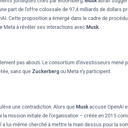
ents juridiques cités par Bloomberg,
Musk
aurait suggé
ne part de l’offre colossale de 97,4 milliards de dollars p
AI. Cette proposition a émergé dans le cadre de procédur
re Meta à révéler ses interactions avec
Musk
.
inalement pas abouti. Le consortium d’investisseurs mené 
etée, sans que
Zuckerberg
ou Meta n’y participent.
ulève une contradiction. Alors que
Musk
accuse OpenAI e
hi la mission initiale de l’organisation – créée en 2015 co
, il a lui-même cherché à mettre la main dessus pour la 