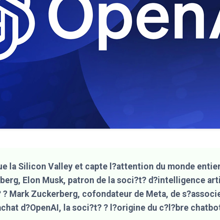
ue la Silicon Valley et capte l?attention du monde entier
rg, Elon Musk, patron de la soci?t? d?intelligence artif
? ? Mark Zuckerberg, cofondateur de Meta, de s?associ
achat d?OpenAI, la soci?t? ? l?origine du c?l?bre chatb