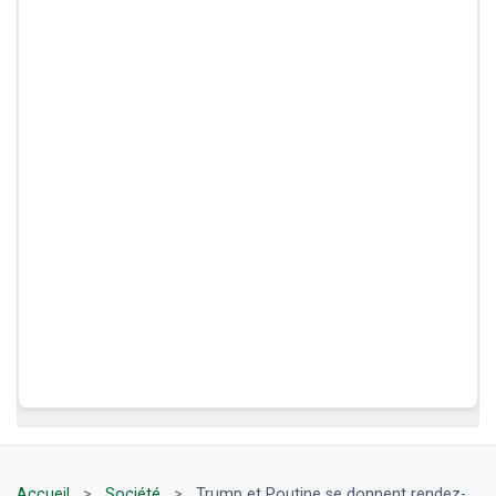
Accueil
>
Société
>
Trump et Poutine se donnent rendez-