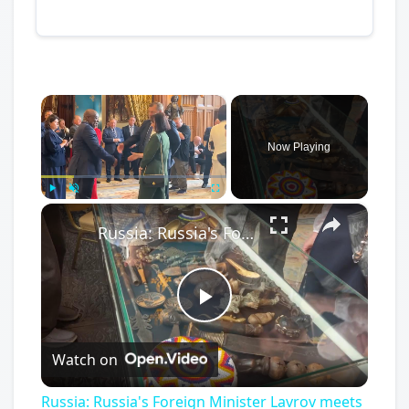
×
Now Playing
×
Play
Unmute
Fullscreen
Russia: Russia's Foreign Minister Lavrov meets with African diplomatic mission heads.
Play
Watch on
Video
Russia: Russia's Foreign Minister Lavrov meets