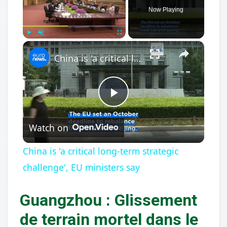
Now Playing
×
Play
Unmute
Fullscreen
China is 'a critical long-term strategic challenge', EU ministers say
Play
Watch on
Video
China is 'a critical long-term strategic
challenge', EU ministers say
Guangzhou : Glissement
de terrain mortel dans le