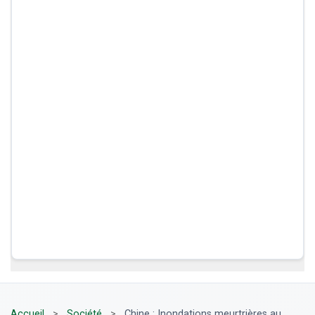
Accueil
>
Société
>
Chine : Inondations meurtrières au