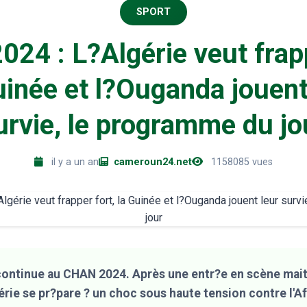
SPORT
24 : L?Algérie veut frapp
uinée et l?Ouganda jouent
urvie, le programme du jo
il y a un an
cameroun24.net
1158085 vues
continue au CHAN 2024. Après une entr?e en scène maitr
érie se pr?pare ? un choc sous haute tension contre l'A