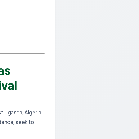
as
ival
st Uganda, Algeria
dence, seek to