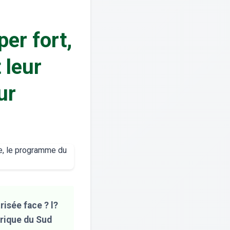
er fort,
 leur
ur
isée face ? l?
frique du Sud