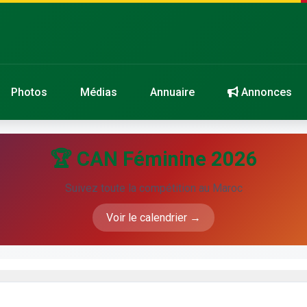
Photos
Médias
Annuaire
Annonces
🏆 CAN Féminine 2026
Suivez toute la compétition au Maroc
Voir le calendrier →