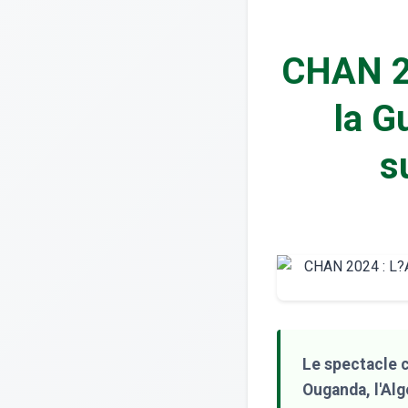
CHAN 20
la G
s
Le spectacle 
Ouganda, l'Alg