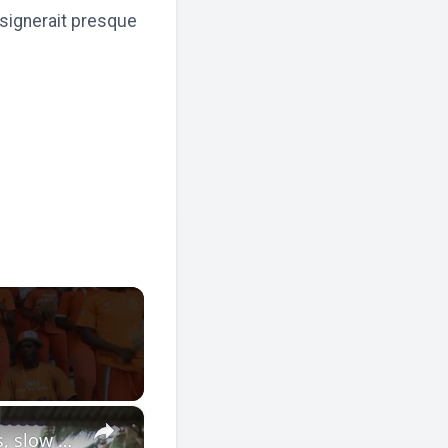
 signerait presque
×
Côte d'Ivoire: Fans denied FIFA World Cup trip amid visa delays, slow easing of rules.