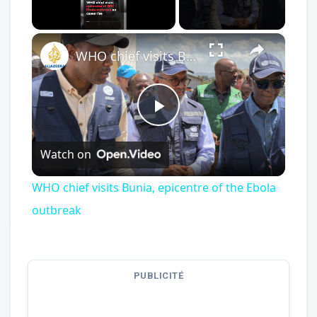
×
Unmute
WHO chief visits Bunia, epicentre of the Ebola outbreak
Play
Watch on
Video
WHO chief visits Bunia, epicentre of the Ebola
outbreak
PUBLICITÉ