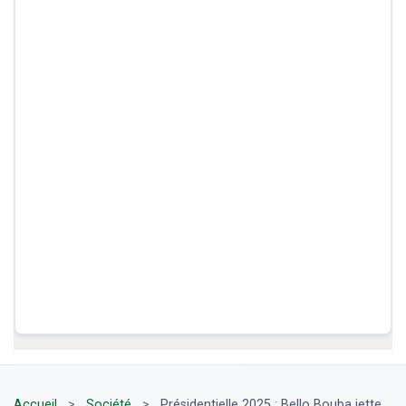
Accueil
>
Société
>
Présidentielle 2025 : Bello Bouba jette