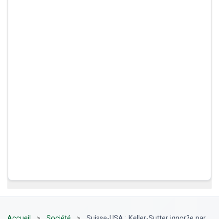
Accueil
>
Société
>
Suisse-USA : Keller-Sutter ignor?e par