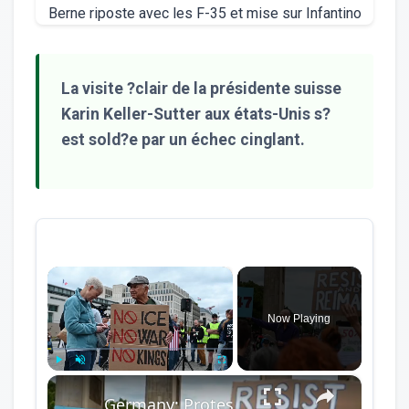
La visite ?clair de la présidente suisse
Karin Keller-Sutter aux états-Unis s?
est sold?e par un échec cinglant.
×
Now Playing
×
Play
Unmute
Fullscreen
Germany: Protesters rally near US Embassy in Berlin on US Independence Day.