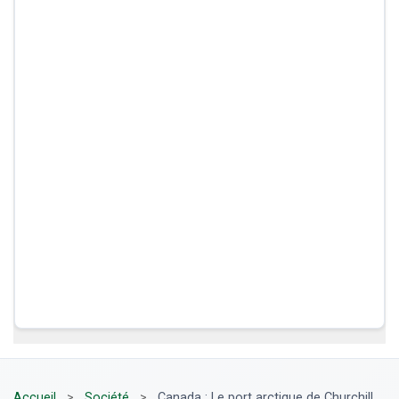
Accueil
>
Société
>
Canada : Le port arctique de Churchill,