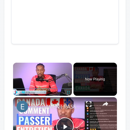
×
Now Playing
×
Play
Unmute
Fullscreen
🔴COMMENT PASSER UN ENTRETIEN AVEC QUEBEC EN TETE AU CANADA🇨🇦 PAR SKYPE. #enloja