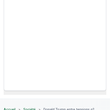
Accueil
>
Société
>
Donald Trump entre tensions g?