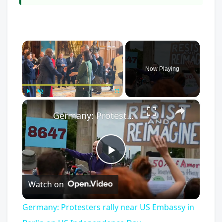
×
Now Playing
×
Play
Unmute
Fullscreen
Germany: Protesters rally near US Embassy in Berlin on US Independence Day.
Play
Watch on
Video
Germany: Protesters rally near US Embassy in