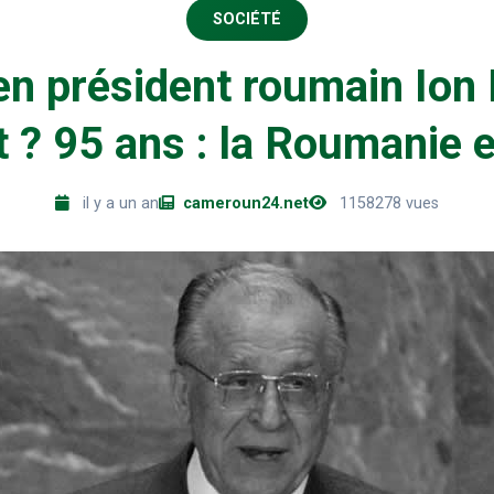
SOCIÉTÉ
en président roumain Ion 
nt ? 95 ans : la Roumanie e
il y a un an
cameroun24.net
1158278 vues