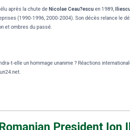
élu après la chute de
Nicolae Ceau?escu
en 1989,
Iliesc
eprises (1990-1996, 2000-2004). Son décès relance le déb
on et ombres du passé.
ndra-t-elle un hommage unanime ? Réactions international
un24.net.
Romanian President Ion I