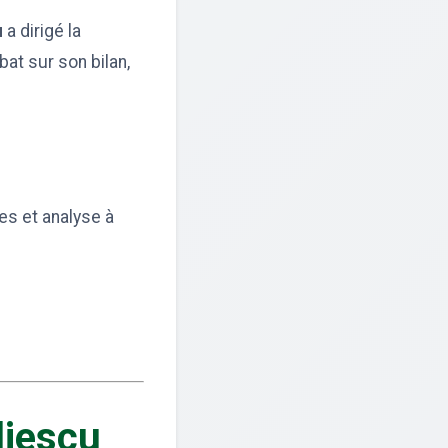
u
a dirigé la
at sur son bilan,
es et analyse à
liescu