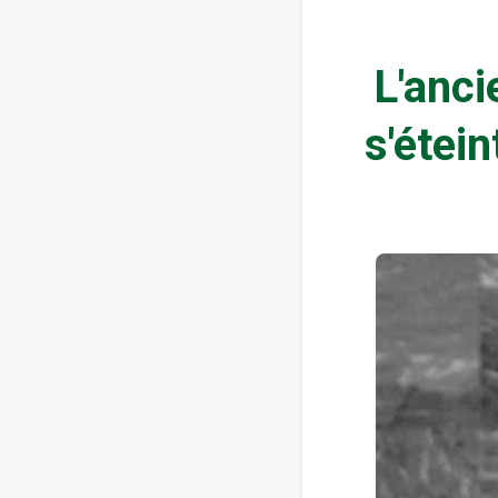
L'anci
s'étei