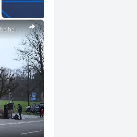
×
Switzerland: 2026 FIFA World Cup's UEFA Preliminary draws to be held Friday.