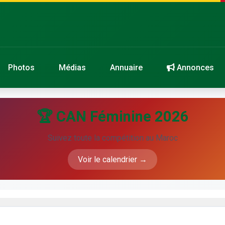
Photos
Médias
Annuaire
Annonces
🏆 CAN Féminine 2026
Suivez toute la compétition au Maroc
Voir le calendrier →