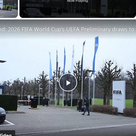
Now Playing
ay Video
Play
Video