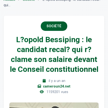
qui...
SOCIÉTÉ
L?opold Bessiping : le
candidat recal? qui r?
clame son salaire devant
le Conseil constitutionnel
il y a un an
cameroun24.net
1159201 vues