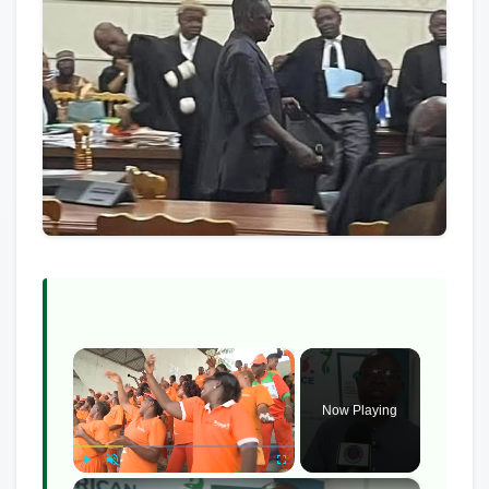
×
Now Playing
×
Play
Unmute
Fullscreen