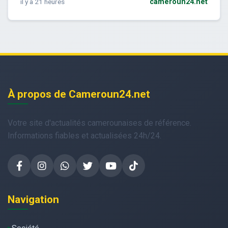
il y a 21 heures
cameroun24.net
À propos de Cameroun24.net
Votre site d'actualités camerounaises de référence.
Informations fiables et actualisées 24h/24.
Navigation