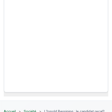
Accueil
>
Société
>
L?opold Bessiping : le candidat recal?