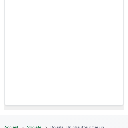
Accueil
>
Société
>
Douala : Un chauffeur tue un