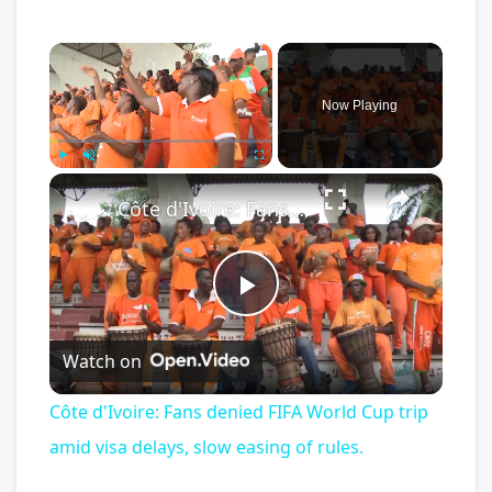
×
Now Playing
×
Play
Unmute
Fullscreen
Côte d'Ivoire: Fans denied FIFA World Cup trip amid visa delays, slow easing of rules.
Play
Watch on
Video
Côte d'Ivoire: Fans denied FIFA World Cup trip
amid visa delays, slow easing of rules.