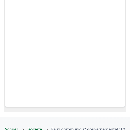
Accueil
>
Société
>
Faux communiqu? gouvernemental : L?