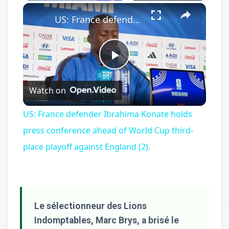
×
Play
Unmute
Fullscreen
US: France defender Ibrahima Konate holds press conference ahead of World Cup third-place playoff against England (2).
Play
Watch on
Video
US: France defender Ibrahima Konate holds
press conference ahead of World Cup third-
place playoff against England (2).
Le sélectionneur des Lions
Indomptables, Marc Brys, a brisé le