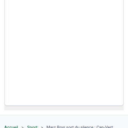
Accueil
>
Sport
>
Marc Brys sort du silence : Cap-Vert