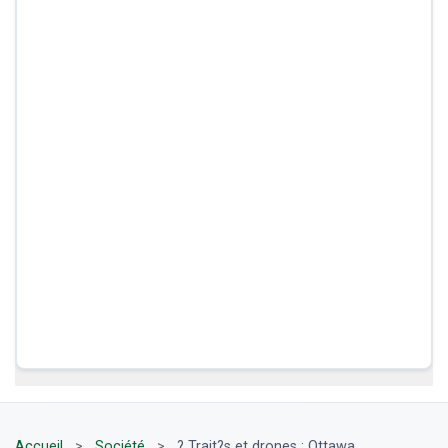
Accueil
>
Société
>
? Trait?s et drones : Ottawa,