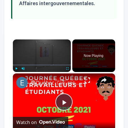
Affaires intergouvernementales.
×
Now Playing
×
Play
Unmute
Fullscreen
🔵Québec 🇨🇦 recrute, travay ak etidye Canada. #quebecentete #ameriquelatine #etude #canada #enloja
Play
Watch on
Video