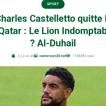
SPORT
harles Castelletto quitte
 Qatar : Le Lion Indomptab
? Al-Duhail
il y a un an
cameroun24.net
1158283 vues