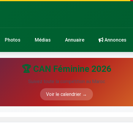
Photos
Médias
Annuaire
Annonces
🏆 CAN Féminine 2026
Suivez toute la compétition au Maroc
Voir le calendrier →