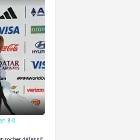
en 3-0
 rocher défensif,