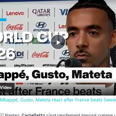
Play
Video
Mbappé, Gusto, Mateta react after France beats Swed
 FC Nantes,
Castelletto
s’est rapidement imposé comme un