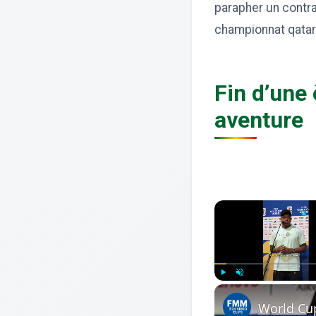
parapher un contra
championnat qatari
Fin d’une 
aventure
Play
Unmute