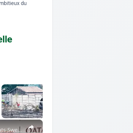
ambitieux du
lle
×
World Cup 2026: Mbappé, Gusto, Mateta react after France beats Sweden 3-0