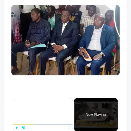
×
Now Playing