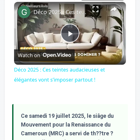
×
Play
Unmute
Fullscreen
Déco 2025 : Ces teintes audacieuses et élégantes vont s’imposer partout !
Play
Watch on
Video
Déco 2025 : Ces teintes audacieuses et
élégantes vont s’imposer partout !
Ce samedi 19 juillet 2025, le siâge du
Mouvement pour la Renaissance du
Cameroun (MRC) a servi de th??tre ?