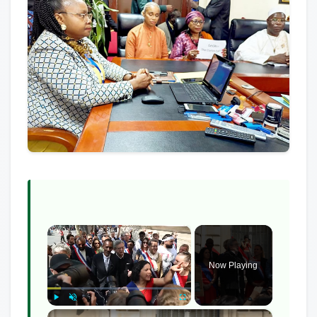
×
Now Playing
×
Play
Unmute
Fullscreen