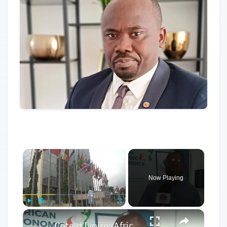
×
Now Playing
×
Play
Unmute
Fullscreen
Cote d'Ivoire: African Economic Conference focuses on development opportunities in multipolar world.