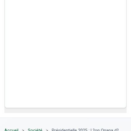
Accueil
>
Société
>
Présidentielle 2025 : L?on Onana d?