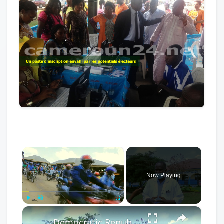
×
Now Playing
×
Play
Unmute
Fullscreen
Democratic Republic of the Congo: Latest Ebola outbreak overstretches DRC health system.