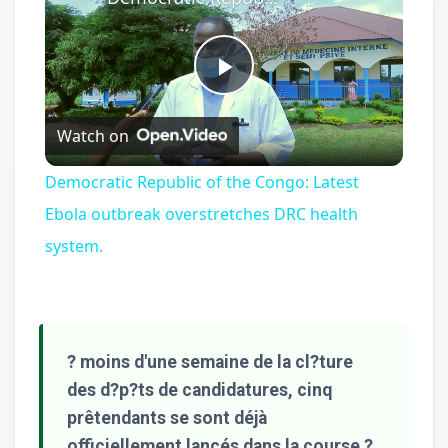
Play
Watch on
Video
Democratic Republic of the Congo: Latest
Ebola outbreak overstretches DRC health
system.
? moins d'une semaine de la cl?ture
des d?p?ts de candidatures, cinq
prêtendants se sont déjà
officiellement lancés dans la course ?