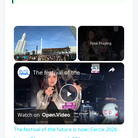
×
Now Playing
×
Play
Unmute
Fullscreen
The festival of the future is now: Cercle 2026 brings DJs together with ESA astronauts
Play
Watch on
Video
The festival of the future is now: Cercle 2026