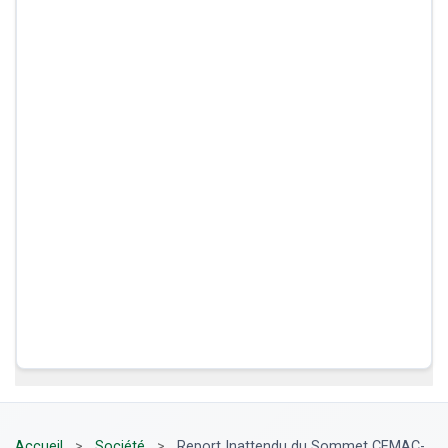
Accueil
>
Société
>
Report Inattendu du Sommet CEMAC-