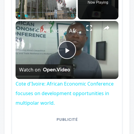
Now Playing
×
Play
Unmute
Fullscreen
Cote d'Ivoire: African Economic Conference focuses on development opportunities in multipolar world.
Play
Watch on
Video
Cote d'Ivoire: African Economic Conference
focuses on development opportunities in
multipolar world.
PUBLICITÉ