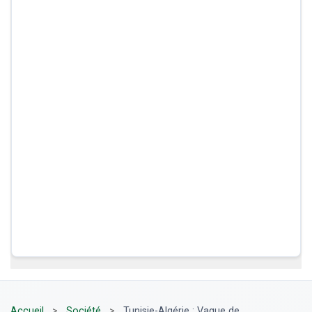
Accueil
>
Société
>
Tunisie-Algérie : Vague de