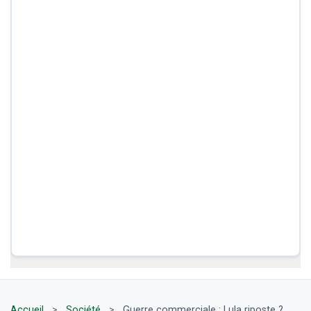
Accueil
>
Société
>
Guerre commerciale : Lula riposte ?