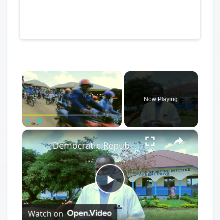
×
Now Playing
×
Play
Unmute
Fullscreen
Democratic Republic of the Congo: Latest Ebola outbreak overstretches DRC health system.
Play
Watch on