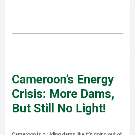
Cameroon’s Energy
Crisis: More Dams,
But Still No Light!
Cameroon is building dams like it’s going out of