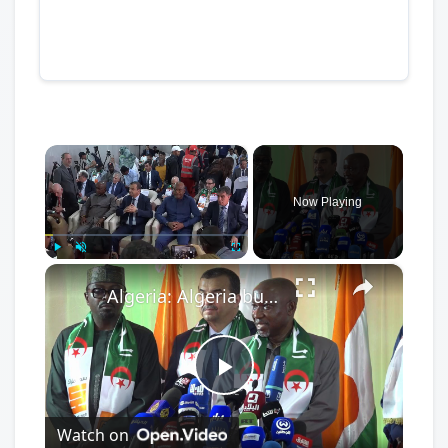
×
Now Playing
×
Play
Unmute
Fullscreen
Algeria: Algeria builds new section of trans-Saharan gas pipeline.
Play
Watch on