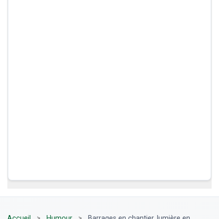
Accueil
>
Humour
>
Barrages en chantier, lumière en