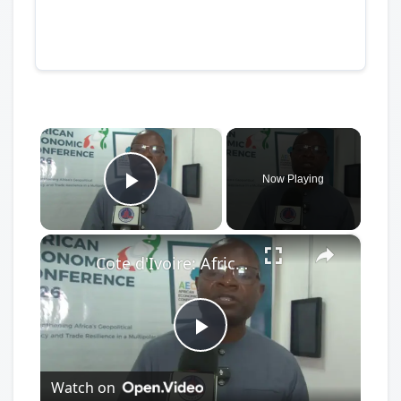
×
Now Playing
Play Video
×
Cote d'Ivoire: African Economic Conference focuses on development opportunities in multipolar world.
Play
Watch on