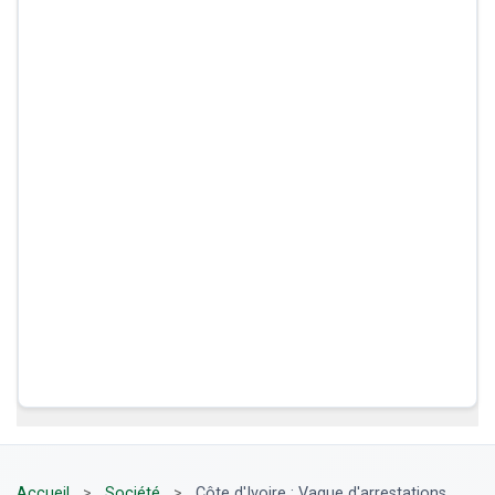
Accueil
>
Société
>
Côte d'Ivoire : Vague d'arrestations