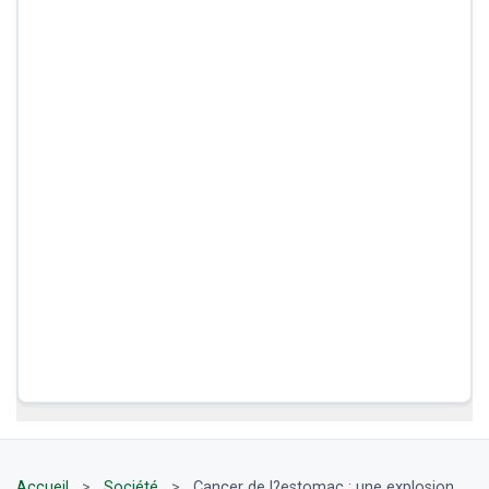
Accueil
>
Société
>
Cancer de l?estomac : une explosion