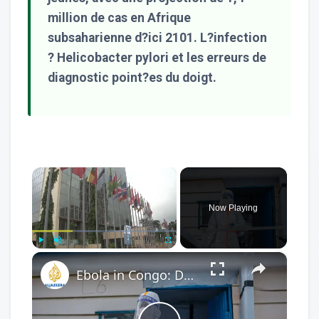
million de cas en Afrique
subsaharienne d?ici 2101. L?infection
? Helicobacter pylori et les erreurs de
diagnostic point?es du doigt.
×
Now Playing
×
Play
Unmute
Fullscreen
Ebola in Congo: Doctor on the Front Line of a Hidden Crisis