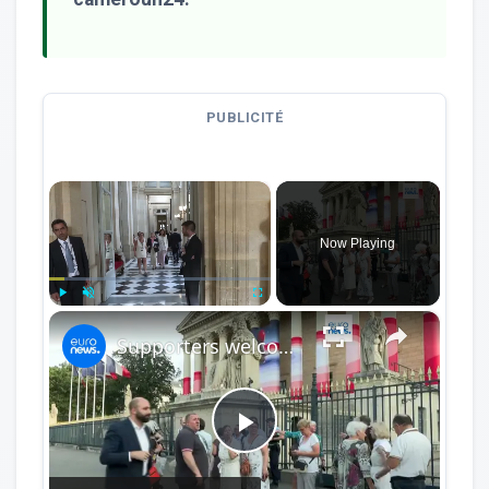
PUBLICITÉ
×
Now Playing
×
Play
Unmute
Fullscreen
Supporters welcome France's assisted dying law
Play