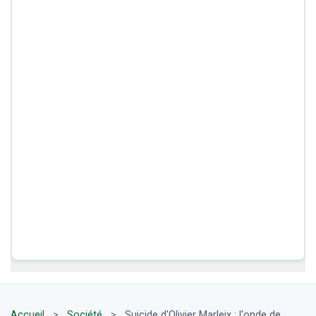
Accueil
>
Société
>
Suicide d'Olivier Marleix : l'onde de