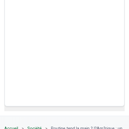
Accueil
>
Société
>
Poutine tend la main ? l?Am?rique : un