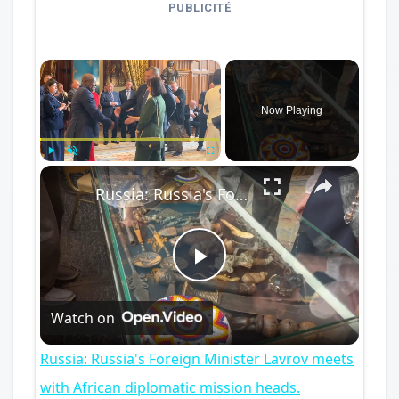
PUBLICITÉ
×
Now Playing
×
Play
Unmute
Fullscreen
Russia: Russia's Foreign Minister Lavrov meets with African diplomatic mission heads.
Play
Watch on
Video
Russia: Russia's Foreign Minister Lavrov meets
with African diplomatic mission heads.