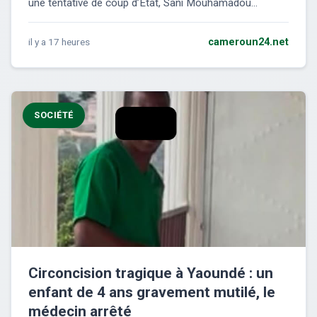
une tentative de coup d’État, Sani Mouhamadou...
il y a 17 heures
cameroun24.net
SOCIÉTÉ
Circoncision tragique à Yaoundé : un
enfant de 4 ans gravement mutilé, le
médecin arrêté