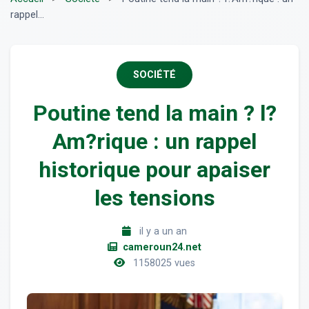
rappel...
SOCIÉTÉ
Poutine tend la main ? l?
Am?rique : un rappel
historique pour apaiser
les tensions
il y a un an
cameroun24.net
1158025 vues