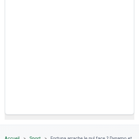
Accueil
>
Sport
>
Fortuna arrache le nul face ? Dynamo et