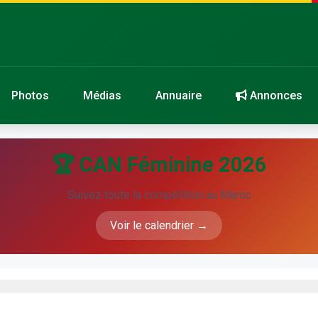
Photos
Médias
Annuaire
Annonces
🏆 CAN Féminine 2026
Suivez toute la compétition au Maroc
Voir le calendrier →