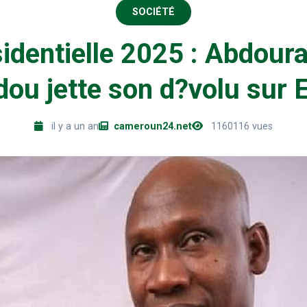
SOCIÉTÉ
identielle 2025 : Abdou
u jette son d?volu sur E
il y a un an
cameroun24.net
1160116 vues