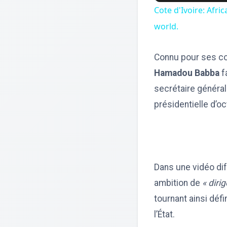
Cote d'Ivoire: Afr
world.
Connu pour ses co
Hamadou Babba
f
secrétaire général
présidentielle d’o
Dans une vidéo di
ambition de
« diri
tournant ainsi déf
l’État.