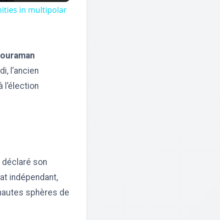
ties in multipolar
ouraman
i, l’ancien
 l’élection
 déclaré son
dat indépendant,
s hautes sphères de