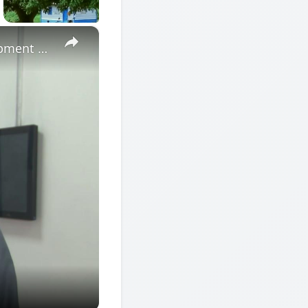
×
Cote d'Ivoire: African Economic Conference focuses on development opportunities in multipolar world.