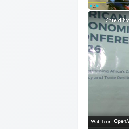
Play
Unmute
Watch on