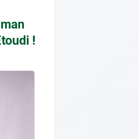
raman
toudi !