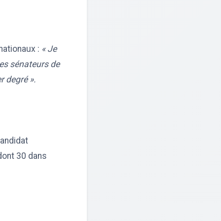
nationaux :
« Je
des sénateurs de
r degré ».
candidat
dont 30 dans