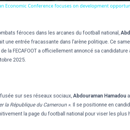
ican Economic Conference focuses on development opportuni
mbats féroces dans les arcanes du football national,
Abd
ait une entrée fracassante dans l’arène politique. Ce samed
 de la FECAFOOT a officiellement annoncé sa candidature à
ctobre 2025.
ffusée sur ses réseaux sociaux,
Abdouraman Hamadou
a
ger la République du Cameroun »
. Il se positionne en candi
initivement la page du football national pour viser les plu