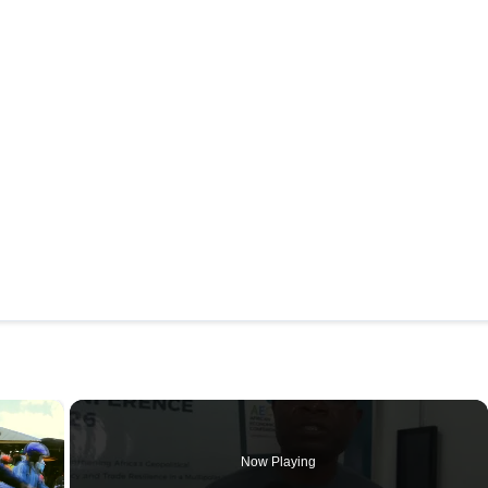
×
Now Playing