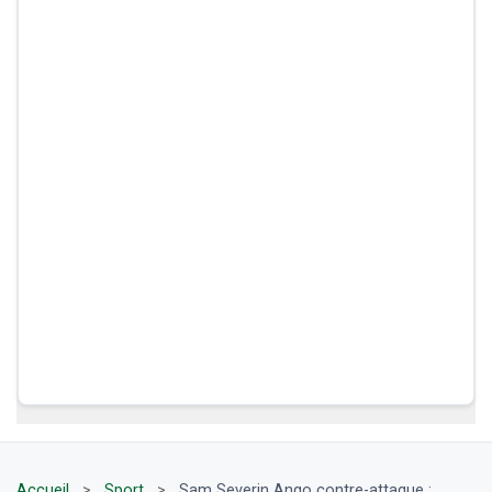
Accueil
>
Sport
>
Sam Severin Ango contre-attaque :