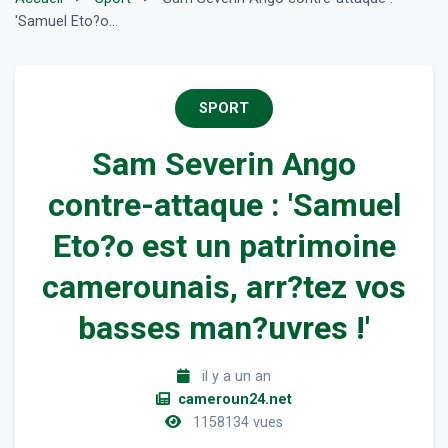
'Samuel Eto?o...
SPORT
Sam Severin Ango
contre-attaque : 'Samuel
Eto?o est un patrimoine
camerounais, arr?tez vos
basses man?uvres !'
il y a un an
cameroun24.net
1158134 vues