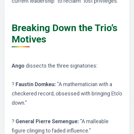
current leadership" to reclaim "lost privileges."
Breaking Down the Trio’s
Motives
Ango
dissects the three signatories:
?
Faustin Domkeu:
"A mathematician with a
checkered record, obsessed with bringing Eto’o
down."
?
General Pierre Semengue:
"A malleable
figure clinging to faded influence."