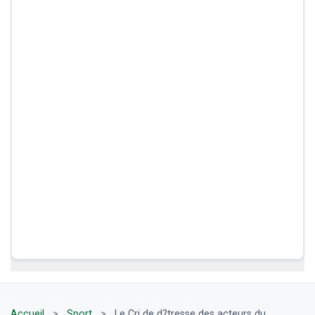
Accueil
>
Sport
>
Le Cri de d?tresse des acteurs du