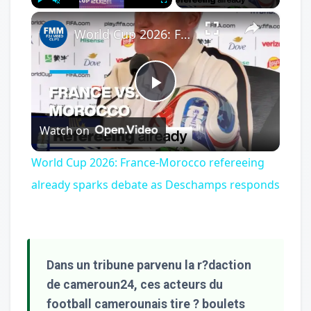
×
Play
Unmute
Fullscreen
World Cup 2026: France-Morocco refereeing already sparks debate as Deschamps responds
Play
Watch on
Video
World Cup 2026: France-Morocco refereeing
already sparks debate as Deschamps responds
Dans un tribune parvenu la r?daction
de cameroun24, ces acteurs du
football camerounais tire ? boulets