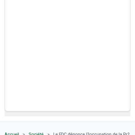
Accueil
>
Société
>
Le FDC dénonce l?occupation de la Pr?