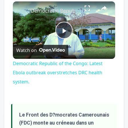
×
Play
Unmute
Fullscreen
Democratic Republic of the Congo: Latest Ebola outbreak overstretches DRC health system.
Play
Watch on
Video
Democratic Republic of the Congo: Latest
Ebola outbreak overstretches DRC health
system.
Le Front des D?mocrates Camerounais
(FDC) monte au créneau dans un