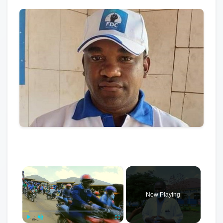
×
Now Playing