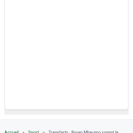
Accueil
>
Sport
>
Transferts : Bryan Mbeumo rompt le