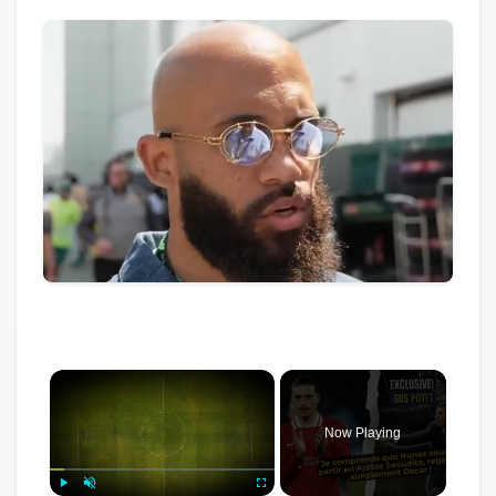
×
Now Playing