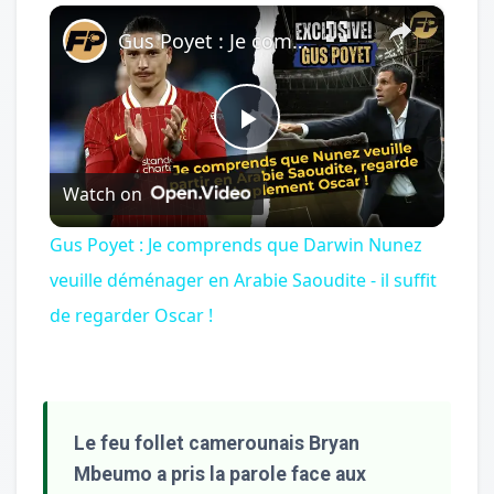
×
Play
Unmute
Fullscreen
Gus Poyet : Je comprends que Darwin Nunez veuille déménager en Arabie Saoudite - il suffit de regarder Oscar !
Play
Watch on
Video
Gus Poyet : Je comprends que Darwin Nunez
veuille déménager en Arabie Saoudite - il suffit
de regarder Oscar !
Le feu follet camerounais Bryan
Mbeumo a pris la parole face aux