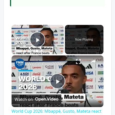
×
Now Playing
Play Video
×
World Cup 2026: Mbappé, Gusto, Mateta react after France beats Sweden 3-0
Play
Watch on
Video
World Cup 2026: Mbappé, Gusto, Mateta react