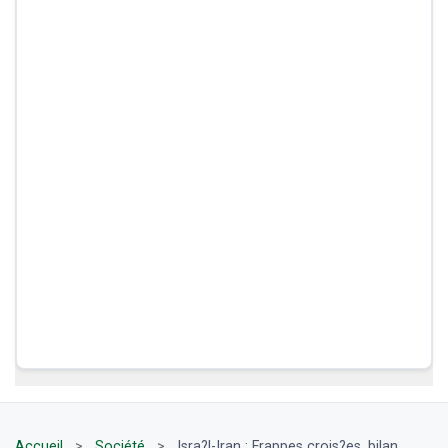
Accueil
>
Société
>
Isra?l-Iran : Frappes crois?es, bilan