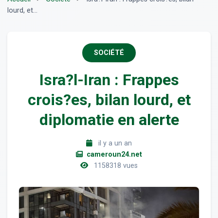
lourd, et...
SOCIÉTÉ
Isra?l-Iran : Frappes
crois?es, bilan lourd, et
diplomatie en alerte
il y a un an
cameroun24.net
1158318 vues