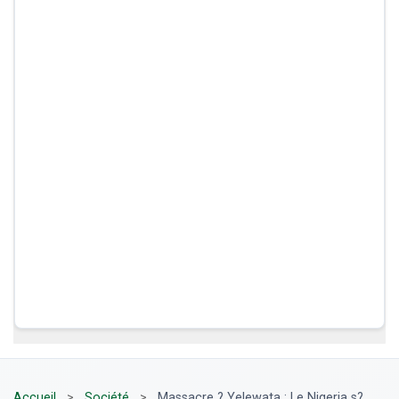
Accueil
>
Société
>
Massacre ? Yelewata : Le Nigeria s?