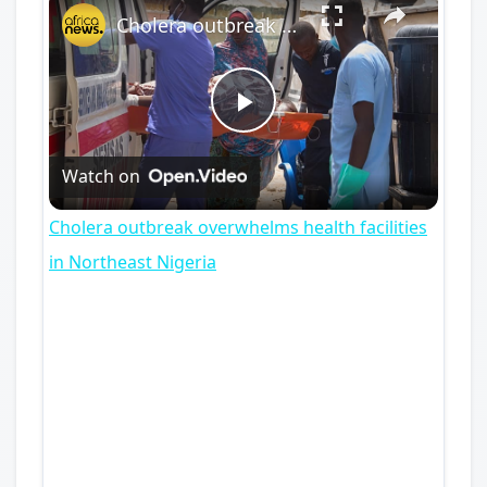
Cholera outbreak overwhelms health facilities in Northeast Nigeria
Play
Watch on
Video
Cholera outbreak overwhelms health facilities
in Northeast Nigeria