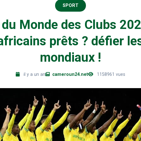
SPORT
du Monde des Clubs 202
fricains prêts ? défier l
mondiaux !
il y a un an
cameroun24.net
1158961 vues