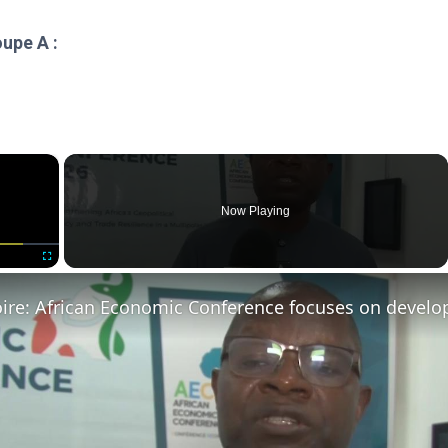
oupe A :
×
Now Playing
Fullscreen