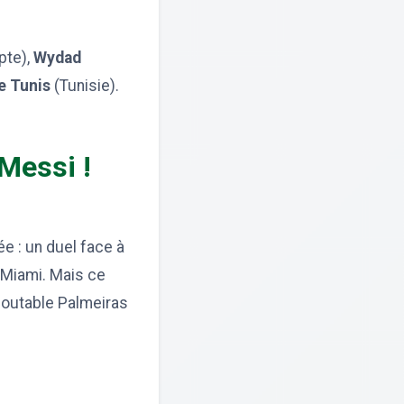
pte),
Wydad
e Tunis
(Tunisie).
 Messi !
e : un duel face à
 Miami. Mais ce
edoutable Palmeiras