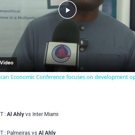
Play
Video
frican Economic Conference focuses on development op
.
T :
Al Ahly
vs Inter Miami
 : Palmeiras vs
Al Ahly