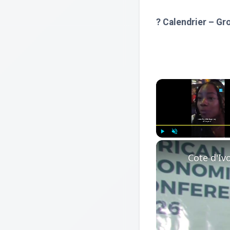
? Calendrier – Gr
Play
Unmute