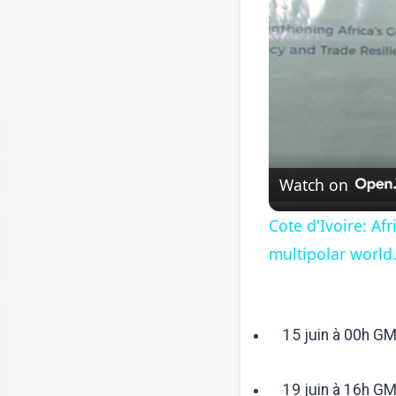
Watch on
Cote d'Ivoire: A
multipolar world
15 juin à 00h GM
19 juin à 16h GMT