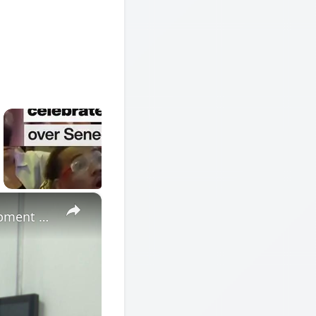
×
Cote d'Ivoire: African Economic Conference focuses on development opportunities in multipolar world.