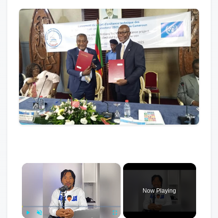
×
Now Playing