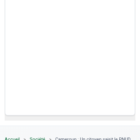
Accueil
>
Société
>
Cameroun : Un citoyen saisit le PNUD