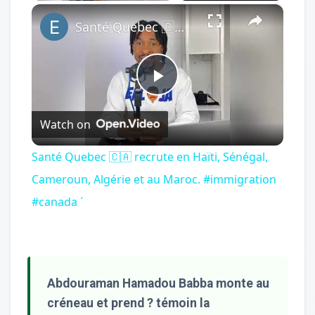
×
Play
Unmute
Fullscreen
Santé Quebec 🇨🇦 recrute en Haïti, Sénégal, Cameroun, Algérie et au Maroc. #immigration #canada ´
Play
Watch on
Video
Santé Quebec 🇨🇦 recrute en Haïti, Sénégal,
Cameroun, Algérie et au Maroc. #immigration
#canada ´
Abdouraman Hamadou Babba monte au
créneau et prend ? témoin la