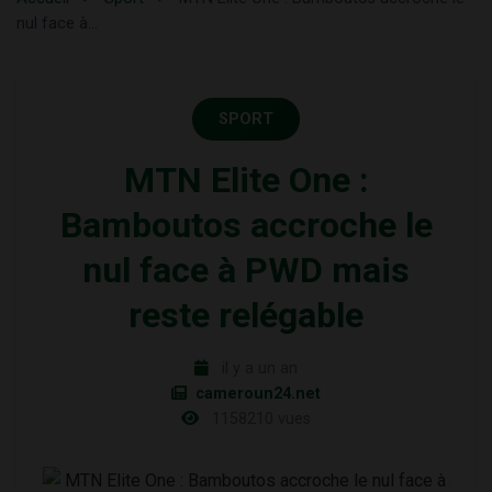
nul face à...
SPORT
MTN Elite One :
Bamboutos accroche le
nul face à PWD mais
reste relégable
il y a un an
cameroun24.net
1158210 vues