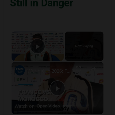
Still in Danger
×
Now Playing
Play Video
×
World Cup 2026: France-Morocco refereeing already sparks debate as Deschamps responds
Play
Watch on
Video