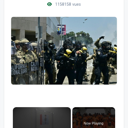
1158158 vues
×
Now Playing