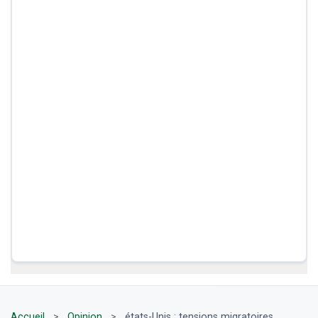
Accueil
>
Opinion
>
états-Unis : tensions migratoires,