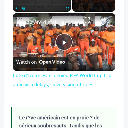
×
Play
Unmute
Fullscreen
Côte d'Ivoire: Fans denied FIFA World Cup trip amid visa delays, slow easing of rules.
Play
Watch on
Video
Côte d'Ivoire: Fans denied FIFA World Cup trip
amid visa delays, slow easing of rules.
Le r?ve américain est en proie ? de
sérieux soubresauts. Tandis que les