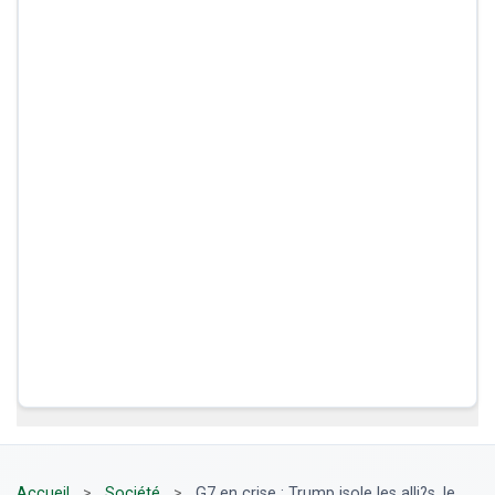
Accueil
>
Société
>
G7 en crise : Trump isole les alli?s, le