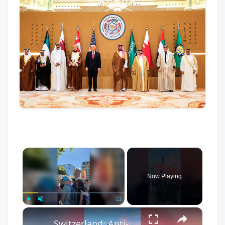
×
Now Playing
×
Play
Unmute
Fullscreen
Switzerland: Anti-G7 protesters march in Geneva.