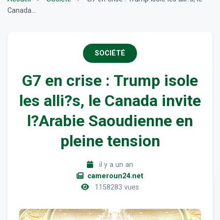
Canada...
SOCIÉTÉ
G7 en crise : Trump isole
les alli?s, le Canada invite
l?Arabie Saoudienne en
pleine tension
il y a un an
cameroun24.net
1158283 vues