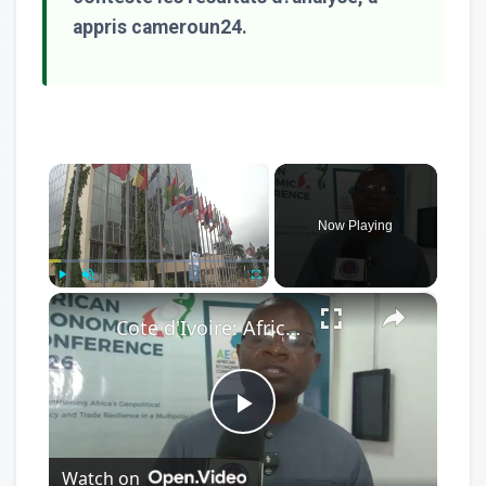
appris cameroun24.
×
Now Playing
×
Play
Unmute
Fullscreen
Cote d'Ivoire: African Economic Conference focuses on development opportunities in multipolar world.
Play
Watch on