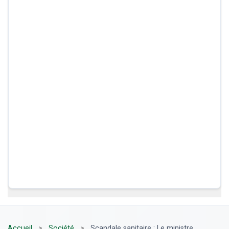
Accueil
>
Société
>
Scandale sanitaire : Le ministre