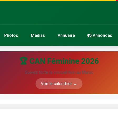
Photos
Médias
Annuaire
Annonces
🏆 CAN Féminine 2026
Suivez toute la compétition au Maroc
Voir le calendrier →