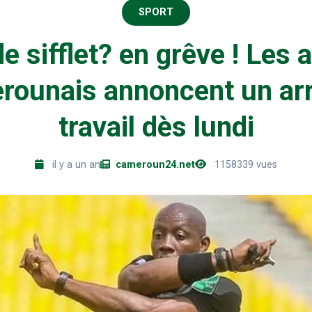
SPORT
e sifflet? en grêve ! Les a
rounais annoncent un arr
travail dès lundi
il y a un an
cameroun24.net
1158339 vues