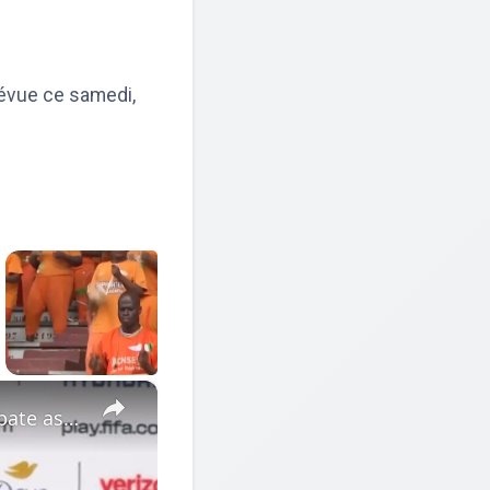
révue ce samedi,
×
World Cup 2026: France-Morocco refereeing already sparks debate as Deschamps responds