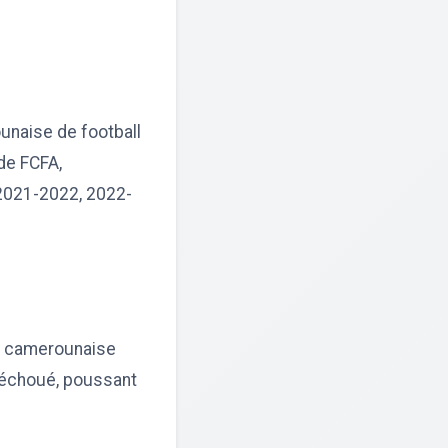
ounaise de football
de FCFA,
 2021-2022, 2022-
on camerounaise
t échoué, poussant