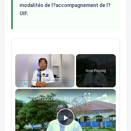
modalités de l?accompagnement de l?
OIF.
×
Now Playing
×
Play
Unmute
Fullscreen
Democratic Republic of the Congo: Latest Ebola outbreak overstretches DRC health system.
Play