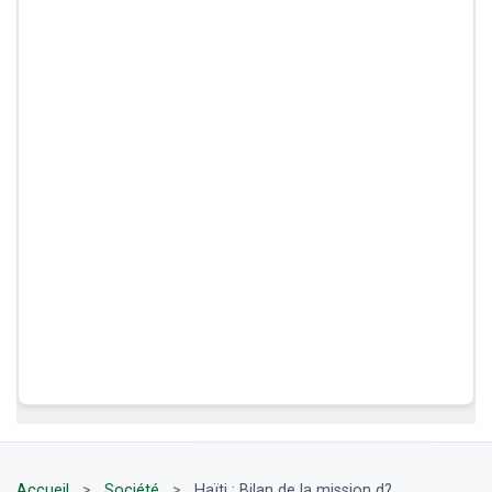
Accueil
>
Société
>
Haïti : Bilan de la mission d?