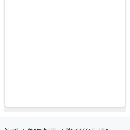
Accueil
>
Pensée du Jour
>
Maurice Kamto : «Une