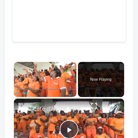
×
Now Playing
×
Play
Unmute
Fullscreen
Côte d'Ivoire: Fans denied FIFA World Cup trip amid visa delays, slow easing of rules.