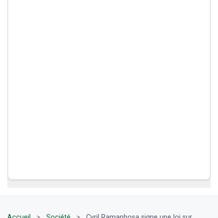
Accueil
>
Société
>
Cyril Ramaphosa signe une loi sur