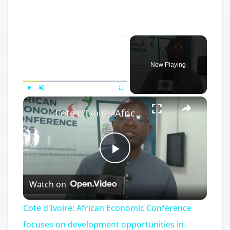
×
Now Playing
×
Play
Unmute
Fullscreen
Cote d'Ivoire: African Economic Conference focuses on development opportunities in multipolar world.
Play
Watch on
Video
Cote d'Ivoire: African Economic Conference
focuses on development opportunities in