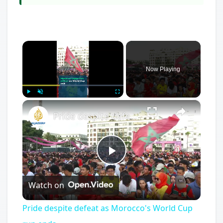
×
Now Playing
×
Play
Unmute
Fullscreen
Pride despite defeat as Morocco's World Cup run ends
Play
Watch on
Video
Pride despite defeat as Morocco's World Cup