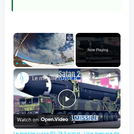
×
Now Playing
×
Play
Unmute
Fullscreen
Le missile russe RS-28 Sarmat : Une menace de 12 minutes pour la stabilité occidentale
Play
Watch on
Video
Le missile russe RS-28 Sarmat : Une menace de