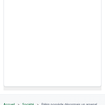
Accueil
>
Société
>
Pékin possède désormais un arsenal