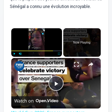
Sénégal a connu une évolution incroyable.
×
Now Playing
×
Play
Unmute
Fullscreen
World Cup 2026: France supporters celebrate victory over Senegal
Play
Watch on
Video