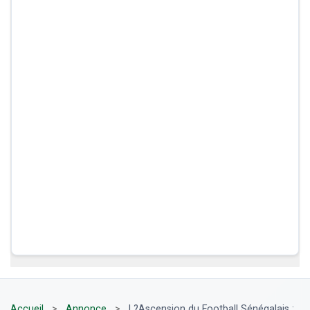
Accueil
>
Annonce
>
L?Ascension du Football Sénégalais :