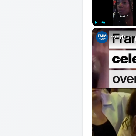
Play
Unmute
World Cup