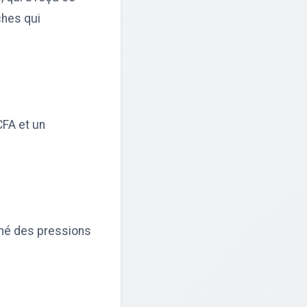
ches qui
CFA et un
gné des pressions