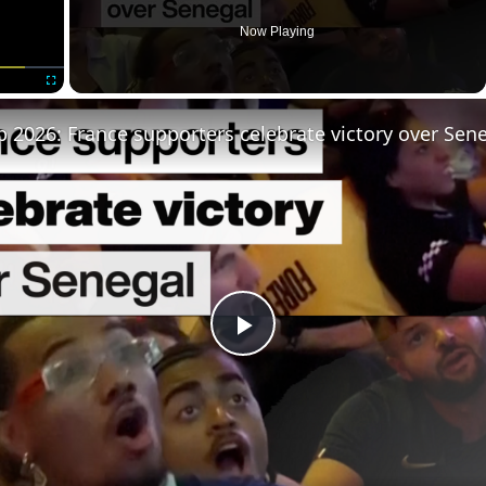
Now Playing
Fullscreen
 2026: France supporters celebrate victory over Sen
Play
Video