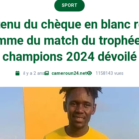
SPORT
enu du chèque en blanc 
mme du match du trophé
champions 2024 dévoilé
il y a 2 ans
cameroun24.net
1158143 vues