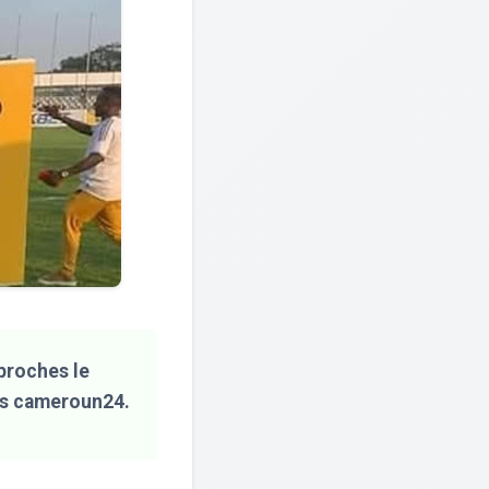
proches le
is cameroun24.