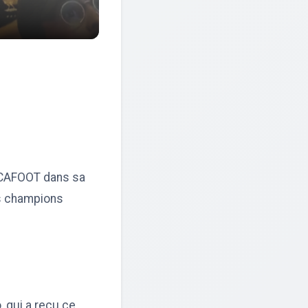
FECAFOOT dans sa
es champions
, qui a reçu ce