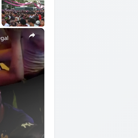
×
egal