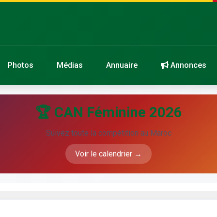
Photos
Médias
Annuaire
Annonces
🏆 CAN Féminine 2026
Suivez toute la compétition au Maroc
Voir le calendrier →