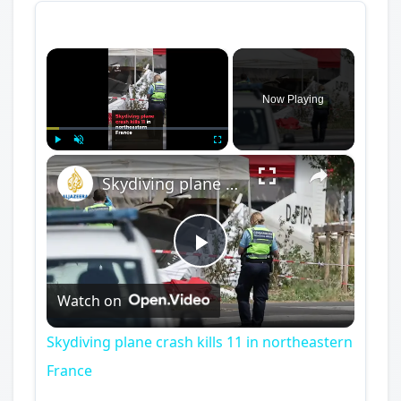
×
Now Playing
×
Play
Unmute
Fullscreen
Skydiving plane crash kills 11 in northeastern France
Play
Watch on
Video
Skydiving plane crash kills 11 in northeastern
France