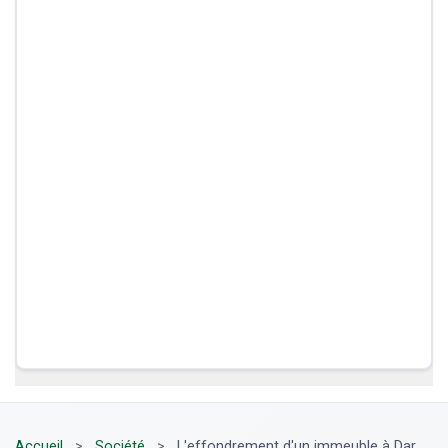
Accueil
>
Société
>
L'effondrement d'un immeuble à Dar